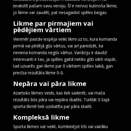
ierakstīt pašam savu versiju. Šī ir nervus kutinoša likme,
jo likme var zaudēt, pat nesagaidot spēles beigas.
Likme par pirmajiem vai
pēdējiem vārtiem
Vienmēr pastāv iespēja veikt likmi uz to, kura komanda
pirmā vai pēdējā gūs vārtus, vai arī paredzēt, ka
neviena komanda negūs vārtus. Variāciju ir daudz!
Interesanti ir tas, ja spēles gaitā netiks gūti vārti vispār,
tad uzvarēs gan likme par 0 vārtiem spēles laikā, gan
precīza rezultāta likme 0-0.
Nepāra vai pāra likme
Azartisks likmes veids, kas liek saderēt, vai mača
rezultāts būs pāra vai nepāra skaitlis. Turklāt 0 šajā
sporta likmē tiek uzskatīta par pāra skaitli.
Kompleksā likme
Sporta likmes var veikt, kombinējot trīs vai vairāku