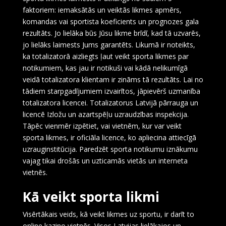
faktoriem: iemaksātās un veiktās likmes apmērs,
komandas vai sportista koeficients un prognozes gala
rezultāts. Jo lielāka būs Jūsu likme brīdī, kad tā uzvarēs,
jo lielāks laimests Jums garantēts. Likumā ir noteikts,
ka totalizatorā aizliegts ļaut veikt sporta likmes par
notikumiem, kas jau ir notikuši vai kādā nelikumīgā
veidā totalizatora klientam ir zināms tā rezultāts. Lai no
tādiem starpgadījumiem izvairītos, jāpievērš uzmanība
totalizatora licencei. Totalizatorus Latvijā pārrauga un
licencē Izložu un azartspēļu uzraudzības inspekcija.
Tāpēc vienmēr izpētiet, vai vietnēm, kur var veikt
sporta likmes, ir oficiāla licence, ko apliecina attiecīgā
uzrauginstitūcija. Paredzēt sporta notikumu iznākumu
vajag tikai drošās un uzticamās vietās un interneta
vietnēs.
Kā veikt sporta likmi
Visērtākais veids, kā veikt likmes uz sportu, ir darīt to
online kazino vietnēs. Visos Latvijas lielākajos un