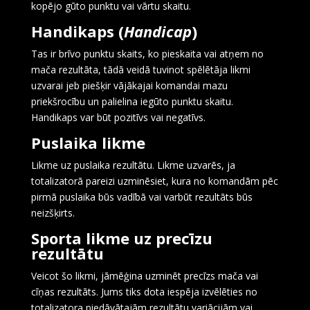
kopējo gūto punktu vai vārtu skaitu.
Handikaps
(
Handicap
)
Tas ir brīvo punktu skaits, ko pieskaita vai atņem no
mača rezultāta, tādā veidā tuvinot spēlētāja likmi
uzvarai jeb piešķir vājākajai komandai mazu
priekšrocību un palielina iegūto punktu skaitu.
Handikaps var būt pozitīvs vai negatīvs.
Puslaika likme
Likme uz puslaika rezultātu. Likme uzvarēs, ja
totalizatorā pareizi uzminēsiet, kura no komandām pēc
pirmā puslaika būs vadībā vai varbūt rezultāts būs
neizšķirts.
Sporta likme uz precīzu
rezultātu
Veicot šo likmi, jāmēģina uzminēt precīzs mača vai
cīņas rezultāts. Jums tiks dota iespēja izvēlēties no
totalizatora piedāvātajām rezultātu variācijām vai