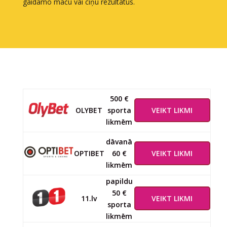
gaidāmo maču vai cīņu rezultātus.
500 €
OLYBET
sporta
VEIKT LIKMI
likmēm
dāvanā
OPTIBET
60 €
VEIKT LIKMI
likmēm
papildu
50 €
11.lv
VEIKT LIKMI
sporta
likmēm