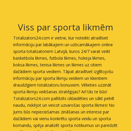
Viss par sporta likmēm
Totalizators24.com ir vietne, kur noteikti atradīsiet
informāciju par labākajiem un uzticamākajiem online
sporta totalizatoriem Latvijā, kuros 24/7 varat veikt
basketbola likmes, futbola likmes, hokeja likmes,
boksa likmes, tenisa likmes un likmes uz citiem
dažādiem sporta veidiem. Tāpat atradīsiet izglītojošu
informāciju par sporta likmju veidiem un klientiem
draudzīgiem totalizatoru bonusiem. Vēlieties uzzināt
sporta likmju veikšanas stratēģijas? Arī tās te būs!
Totalizators24.com palīdzēs izklaidēties un sākt pelnīt
naudu, riskējot un veicot uzvarošas sporta likmes! No
Jums būs nepieciešamas zināšanas un interese par
dažādiem vai vienu konkrētu sporta veidu un sporta
komandu, spēja analizēt sporta notikumus un paredzēt