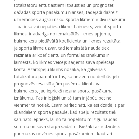
totalizatoru entuziastiem izpausties un prognozēt
dažādas sporta pasākumu nianses, tādējādi dažreiz
uzņemoties augstu risku. Sporta likmēm ir divi iznākumi
– patiesa vai nepatiesa likme. Laimests, veicot sporta
likmes, ir atkarīgs no iemaksātās likmes apjoma,
bukmeikeru piedāvātā koeficienta un likmes rezultāta.
Ja sporta likme uzvar, tad iemaksātā nauda tiek
reizināta ar koeficientu un formulas iznākums ir
laimests, ko likmes veicējs saņems savā spēlētāja
kontā. Azartspēļu likums nosaka, ka galvenais
totalizatora pamatā ir tas, ka neviena no derībās jeb
prognozēs iesaistītajām pusēm – klients vai
bukmeikers, jau iepriekš nezina sporta pasākuma
iznākumu. Tas ir loģiski un tā tam ir jābūt, bet ne
vienmēr tā notiek. Esam pārliecināti, ka esi dzirdējis par
skandāliem sporta pasaulē, kad spēļu rezultāts tiek
sarunāts iepriekš, lai no tā nopelnītu milzīgu naudas
summu un savā starpā sadalītu. Biežāk tas ir dzirdēts
par mazas nozīmes sporta pasākumiem, kaut arī