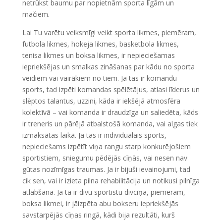
netrūkst baumu par nopietnām sporta līgām un
mačiem.
Lai Tu varētu veiksmīgi veikt sporta likmes, piemēram,
futbola likmes, hokeja likmes, basketbola likmes,
tenisa likmes un boksa likmes, ir nepieciešamas
iepriekšējas un smalkas zināšanas par kādu no sporta
veidiem vai vairākiem no tiem. Ja tas ir komandu
sports, tad izpēti komandas spēlētājus, atlasi līderus un
slēptos talantus, uzzini, kāda ir iekšējā atmosfēra
kolektīvā – vai komanda ir draudzīga un saliedēta, kāds
ir treneris un pārējā atbalstošā komanda, vai algas tiek
izmaksātas laikā. Ja tas ir individuālais sports,
nepieciešams izpētīt viņa rangu starp konkurējošiem
sportistiem, sniegumu pēdējās cīņās, vai nesen nav
gūtas nozīmīgas traumas. Ja ir bijuši ievainojumi, tad
cik sen, vai ir izieta pilna rehabilitācija un notikusi pilnīga
atlabšana. Ja tā ir divu sportistu divcīņa, piemēram,
boksa likmei, ir jāizpēta abu bokseru iepriekšējās
savstarpējās cīņas ringā, kādi bija rezultāti, kurš