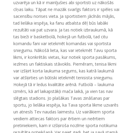
uzvarēja un kā ir mainījušies abi sportisti uz nākošās
cīņas laiku. Tāpat ne mazāk svarīgs faktors ir spēles vai
sacensību norises vieta. Ja sportistiem jācīnās mājās,
tad lielāka iespēja, ka fanu atbalsta dēļ būs labāki
rezultāti vai pat uzvara. Ja tas notiek izbraukumā, kā
tas bieži ir basketbolā, hokejā un futbolā, tad citu
komandu fani var ietekmēt komandas vai sportista
sniegumu. Nākošā lieta, kas var ietekmēt Tavu sporta
likmi, ir konkrētās vietas, kur notiek sporta pasākums,
iezīmes un faktiskais stāvoklis. Piemēram, tenisa likmi
var izšķirt korta laukuma segums, kas katrā laukumā
var atšķirties un būtiski ietekmēt tenisista sniegumu.
Hokejā tā ir ledus kvalitāte arēnā. Futbolā – laukuma
izmērs, kā arī laikapstākļi mača laikā, ja vien tas nav
slēgtais stadions. Jo plašākas Tavas zināšanas par
sportu, jo lielāka iespēja, ka Tava sporta likme uzvarēs
un atnesīs Tev naudas laimestu. Uz vairākiem sporta
veidiem attiecas faktors par ērtiem un neērtiem
pretiniekiem, kam ir izšķiroša nozīme sporta notikuma
rezultāta noteikšanā. Var paiet gadi, bet ja savā starpā