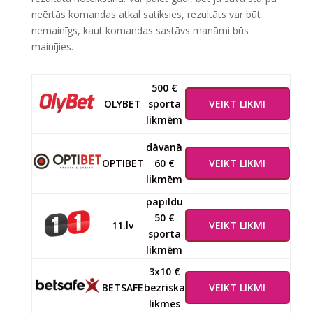
neērtās komandas atkal satiksies, rezultāts var būt
nemainīgs, kaut komandas sastāvs manāmi būs
mainījies.
500 €
OLYBET
sporta
VEIKT LIKMI
likmēm
dāvanā
OPTIBET
60 €
VEIKT LIKMI
likmēm
papildu
50 €
11.lv
VEIKT LIKMI
sporta
likmēm
3x10 €
BETSAFE
bezriska
VEIKT LIKMI
likmes