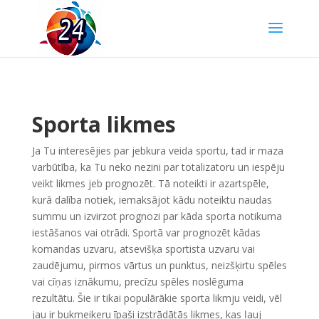
Sporta likmes
Ja Tu interesējies par jebkura veida sportu, tad ir maza
varbūtība, ka Tu neko nezini par totalizatoru un iespēju
veikt likmes jeb prognozēt. Tā noteikti ir azartspēle,
kurā dalība notiek, iemaksājot kādu noteiktu naudas
summu un izvirzot prognozi par kāda sporta notikuma
iestāšanos vai otrādi. Sportā var prognozēt kādas
komandas uzvaru, atsevišķa sportista uzvaru vai
zaudējumu, pirmos vārtus un punktus, neizšķirtu spēles
vai cīņas iznākumu, precīzu spēles noslēguma
rezultātu. Šie ir tikai populārākie sporta likmju veidi, vēl
jau ir bukmeikeru īpaši izstrādātās likmes, kas ļauj