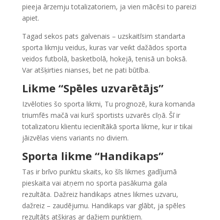
pieeja ārzemju totalizatoriem, ja vien mācēsi to pareizi
apiet.
Tagad sekos pats galvenais – uzskaitīsim standarta
sporta likmju veidus, kuras var veikt dažādos sporta
veidos futbolā, basketbolā, hokejā, tenisā un boksā.
Var atšķirties nianses, bet ne pati būtība.
Likme “Spēles uzvarētājs”
Izvēloties šo sporta likmi, Tu prognozē, kura komanda
triumfēs mačā vai kurš sportists uzvarēs cīņā. Šī ir
totalizatoru klientu iecienītākā sporta likme, kur ir tikai
jāizvēlas viens variants no diviem.
Sporta likme “Handikaps”
Tas ir brīvo punktu skaits, ko šīs likmes gadījumā
pieskaita vai atņem no sporta pasākuma gala
rezultāta. Dažreiz handikaps atnes likmes uzvaru,
dažreiz – zaudējumu. Handikaps var glābt, ja spēles
rezultāts atšķiras ar dažiem punktiem.