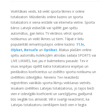
Visērtākais veids, kā veikt sporta likmes ir online
totalizatori. Mūsdienās online kazino un sporta
totalizators ir viena iestāde vai interneta vietne. Sporta
bāros Latvijā visbiežāk var spēlēt gan spēļu
automātus, gan lielos TV ekrānos vērot sporta
notikumus un veikt likmes uz tiem. Tāpat ir lielu
popularitāti iemantojušajos online kazino:
11.lv
,
Olybet
,
Betsafe
un
Optibet
. Blakus plašām online
spēļu automātu kolekcijām atrodas sadaļa SPORTS vai
LIVE LIKMES, kas jau ir bukmeikeru pasaule. Tev ir
visas iespējas izpētīt katra totalizatora iespējas un
piedāvātos koeficientus uz izvēlēto sporta notikumu un
izvēlēties izdevīgāko. Neviens Tev neaizliedz
reģistrēties vairākās sporta likmju veikšanas vietnēs.
Iesakam izvēlēties Latvijas totalizatorus, jo tajos bieži
vien ir izdevīgāki koeficienti un sarežģījumu gadījumā
būs vieglāk tos atrisināt. Vēl ir svarīgi neaizmirst, ka
Latvijas totalizatoru cienītājiem bieži vien ir liegta