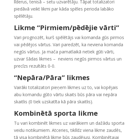
līderus, tenisā – setu uzvarētāju. Tāpat totalizatori
piedāvā veikt likmi par kāda spēles perioda labāko
spēlētāju.
Likme “Pirmiem/pēdējie vārti”
Vari prognozēt, kurš spēlētājs vai komanda gūs pirmos
vai pēdējos vārtus. Vari paredzēt, ka neviena komanda
negūs vārtus. Ja mača pamatlaikā netiek gūti vārti,
uzvar šādas likmes – neviens negūs pirmos vārtus un
precīzs rezultāts 0-0.
“
Nepāra/Pāra” likmes
Vairāki totalizatori pieņem likmes uz to, vai kopējais
abu komandu gūto vārtu skaits būs pāra vai nepāra
skaitlis (0 tiek uzskatīta kā pāra skaitlis).
Kombinētā sporta likme
Tu vari kombinēt likmes uz vairākiem un dažādu sporta
veidu notikumiem. Atceries, tiklīdz viena likme zaudēs,
tā visa kombinētā likme būs zaudējusi. Kombinētajai