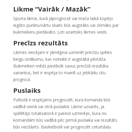
Likme “Vairāk / Mazāk”
Sporta likme, kurā jāprognozē vai mača laikā kopējo
iegūto punktu/vārtu skaits būs augstāks vai zemāks par
bukmeikeru piedāvāto. Ļoti azartisks likmes veids.
Precīzs rezultāts
Likmes veicējam ir jāmēģina uzminēt precīzu spēles
beigu iznākumu, kas noteikti ir augstākā pilotāža.
Bukmeikeri mēdz piedāvāt savus precīzā rezultāta
variantus, bet ir iespēja to mainīt uz jebkādu citu
prognozi.
Puslaiks
Futbolā ir iespējams prognozēt, kura komanda būs
vadībā vienā vai otrā puslaikā. Likme uzvarēs, ja
spēlētājs totalizatorā ir pareizi uzminējis, kura no
komandām būs vadībā pēc pirmā puslaika vai rezultāts
būs neizšķirts. Basketbolā var prognozēt ceturtdaļu